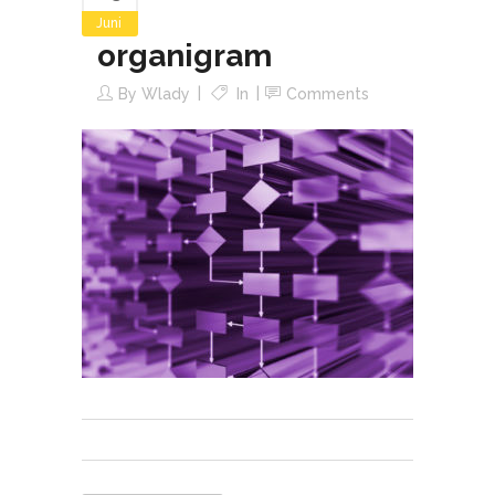
Juni
organigram
By
Wlady
In
Comments