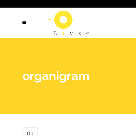
Tel.: +41 (61) 711 38 86 // E-Mail:
info@livec.com
organigram
03